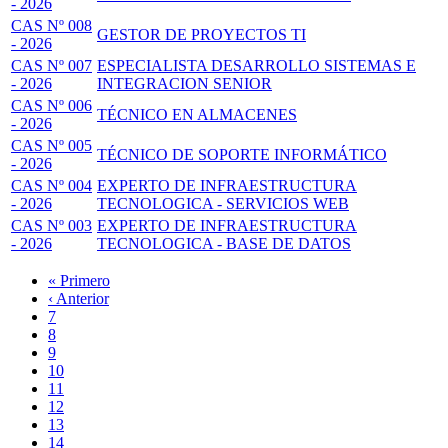
- 2026
CAS Nº 008
GESTOR DE PROYECTOS TI
- 2026
CAS Nº 007
ESPECIALISTA DESARROLLO SISTEMAS E
- 2026
INTEGRACION SENIOR
CAS Nº 006
TÉCNICO EN ALMACENES
- 2026
CAS Nº 005
TÉCNICO DE SOPORTE INFORMÁTICO
- 2026
CAS Nº 004
EXPERTO DE INFRAESTRUCTURA
- 2026
TECNOLOGICA - SERVICIOS WEB
CAS Nº 003
EXPERTO DE INFRAESTRUCTURA
- 2026
TECNOLOGICA - BASE DE DATOS
Primera
« Primero
página
Página
‹ Anterior
Paginación
anterior
Page
7
Page
8
Page
9
Page
10
Página
11
actual
Page
12
Page
13
Page
14