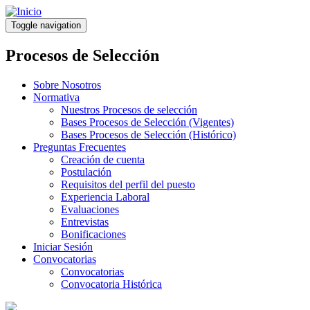
Pasar
al
Toggle navigation
contenido
principal
Procesos de Selección
Sobre Nosotros
Normativa
Nuestros Procesos de selección
Bases Procesos de Selección (Vigentes)
Bases Procesos de Selección (Histórico)
Preguntas Frecuentes
Creación de cuenta
Postulación
Requisitos del perfil del puesto
Experiencia Laboral
Evaluaciones
Entrevistas
Bonificaciones
Iniciar Sesión
Convocatorias
Convocatorias
Convocatoria Histórica