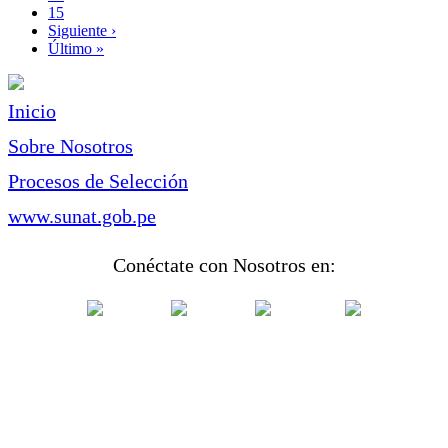
Page
15
Siguiente
Siguiente ›
página
Última
Último »
página
Inicio
Sobre Nosotros
Procesos de Selección
www.sunat.gob.pe
Conéctate con Nosotros en: