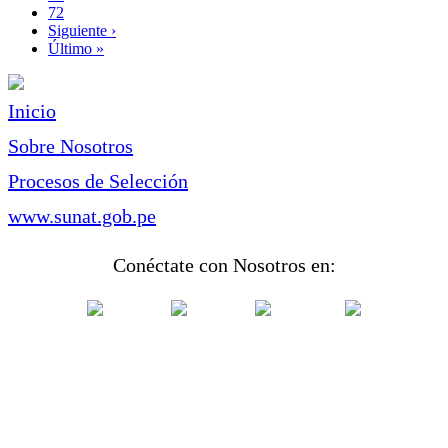
Page
72
Siguiente
Siguiente ›
página
Última
Último »
página
Inicio
Sobre Nosotros
Procesos de Selección
www.sunat.gob.pe
Conéctate con Nosotros en: