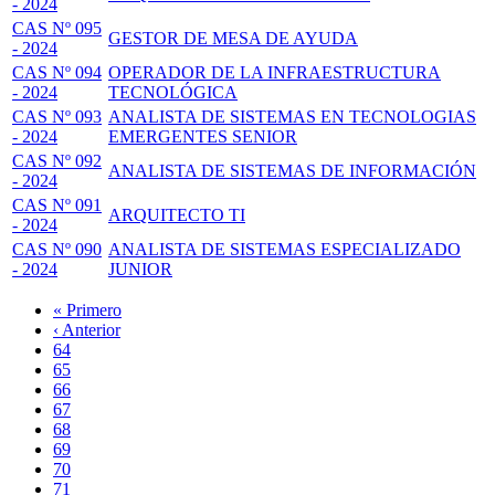
- 2024
CAS Nº 095
GESTOR DE MESA DE AYUDA
- 2024
CAS Nº 094
OPERADOR DE LA INFRAESTRUCTURA
- 2024
TECNOLÓGICA
CAS Nº 093
ANALISTA DE SISTEMAS EN TECNOLOGIAS
- 2024
EMERGENTES SENIOR
CAS Nº 092
ANALISTA DE SISTEMAS DE INFORMACIÓN
- 2024
CAS Nº 091
ARQUITECTO TI
- 2024
CAS Nº 090
ANALISTA DE SISTEMAS ESPECIALIZADO
- 2024
JUNIOR
Primera
« Primero
página
Página
‹ Anterior
Paginación
anterior
Page
64
Page
65
Page
66
Page
67
Página
68
actual
Page
69
Page
70
Page
71