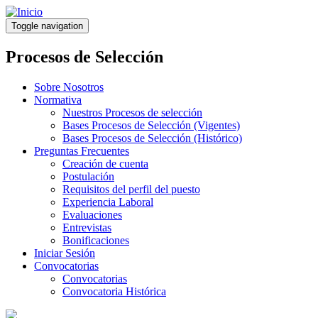
Pasar
al
Toggle navigation
contenido
principal
Procesos de Selección
Sobre Nosotros
Normativa
Nuestros Procesos de selección
Bases Procesos de Selección (Vigentes)
Bases Procesos de Selección (Histórico)
Preguntas Frecuentes
Creación de cuenta
Postulación
Requisitos del perfil del puesto
Experiencia Laboral
Evaluaciones
Entrevistas
Bonificaciones
Iniciar Sesión
Convocatorias
Convocatorias
Convocatoria Histórica