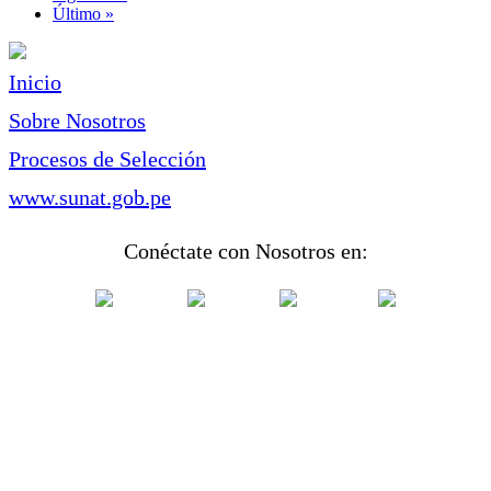
página
Última
Último »
página
Inicio
Sobre Nosotros
Procesos de Selección
www.sunat.gob.pe
Conéctate con Nosotros en: