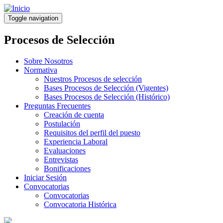
Pasar
al
Toggle navigation
contenido
principal
Procesos de Selección
Sobre Nosotros
Normativa
Nuestros Procesos de selección
Bases Procesos de Selección (Vigentes)
Bases Procesos de Selección (Histórico)
Preguntas Frecuentes
Creación de cuenta
Postulación
Requisitos del perfil del puesto
Experiencia Laboral
Evaluaciones
Entrevistas
Bonificaciones
Iniciar Sesión
Convocatorias
Convocatorias
Convocatoria Histórica