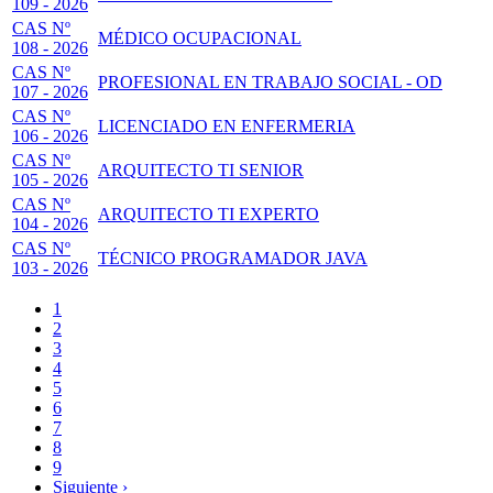
109 - 2026
CAS Nº
MÉDICO OCUPACIONAL
108 - 2026
CAS Nº
PROFESIONAL EN TRABAJO SOCIAL - OD
107 - 2026
CAS Nº
LICENCIADO EN ENFERMERIA
106 - 2026
CAS Nº
ARQUITECTO TI SENIOR
105 - 2026
CAS Nº
ARQUITECTO TI EXPERTO
104 - 2026
CAS Nº
TÉCNICO PROGRAMADOR JAVA
103 - 2026
Página
1
actual
Page
2
Paginación
Page
3
Page
4
Page
5
Page
6
Page
7
Page
8
Page
9
Siguiente
Siguiente ›