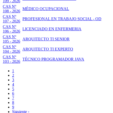
109 - 2026
CAS Nº
MÉDICO OCUPACIONAL
108 - 2026
CAS Nº
PROFESIONAL EN TRABAJO SOCIAL - OD
107 - 2026
CAS Nº
LICENCIADO EN ENFERMERIA
106 - 2026
CAS Nº
ARQUITECTO TI SENIOR
105 - 2026
CAS Nº
ARQUITECTO TI EXPERTO
104 - 2026
CAS Nº
TÉCNICO PROGRAMADOR JAVA
103 - 2026
Página
1
actual
Page
2
Paginación
Page
3
Page
4
Page
5
Page
6
Page
7
Page
8
Page
9
Siguiente
Siguiente ›