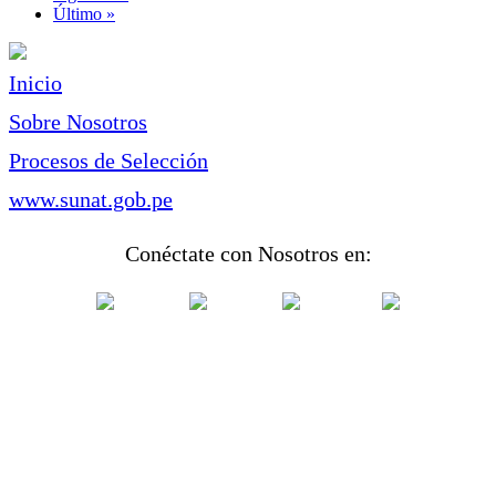
página
Última
Último »
página
Inicio
Sobre Nosotros
Procesos de Selección
www.sunat.gob.pe
Conéctate con Nosotros en: