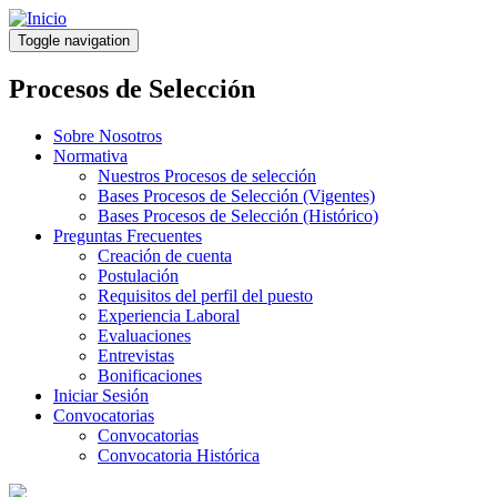
Pasar
al
Toggle navigation
contenido
principal
Procesos de Selección
Sobre Nosotros
Normativa
Nuestros Procesos de selección
Bases Procesos de Selección (Vigentes)
Bases Procesos de Selección (Histórico)
Preguntas Frecuentes
Creación de cuenta
Postulación
Requisitos del perfil del puesto
Experiencia Laboral
Evaluaciones
Entrevistas
Bonificaciones
Iniciar Sesión
Convocatorias
Convocatorias
Convocatoria Histórica