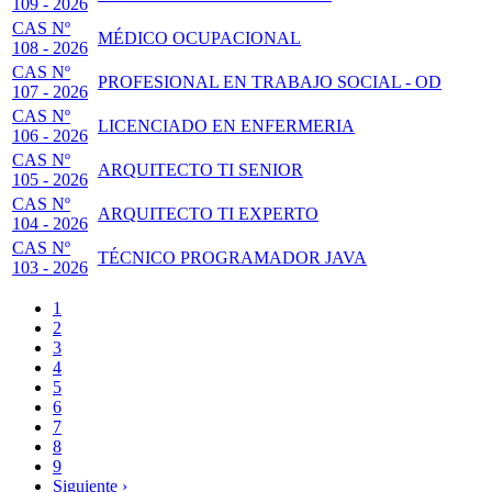
109 - 2026
CAS Nº
MÉDICO OCUPACIONAL
108 - 2026
CAS Nº
PROFESIONAL EN TRABAJO SOCIAL - OD
107 - 2026
CAS Nº
LICENCIADO EN ENFERMERIA
106 - 2026
CAS Nº
ARQUITECTO TI SENIOR
105 - 2026
CAS Nº
ARQUITECTO TI EXPERTO
104 - 2026
CAS Nº
TÉCNICO PROGRAMADOR JAVA
103 - 2026
Página
1
actual
Page
2
Paginación
Page
3
Page
4
Page
5
Page
6
Page
7
Page
8
Page
9
Siguiente
Siguiente ›