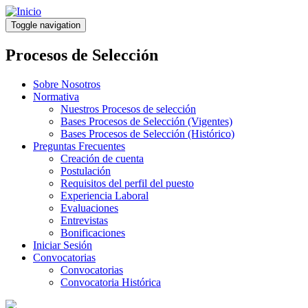
Pasar
al
Toggle navigation
contenido
principal
Procesos de Selección
Sobre Nosotros
Normativa
Nuestros Procesos de selección
Bases Procesos de Selección (Vigentes)
Bases Procesos de Selección (Histórico)
Preguntas Frecuentes
Creación de cuenta
Postulación
Requisitos del perfil del puesto
Experiencia Laboral
Evaluaciones
Entrevistas
Bonificaciones
Iniciar Sesión
Convocatorias
Convocatorias
Convocatoria Histórica