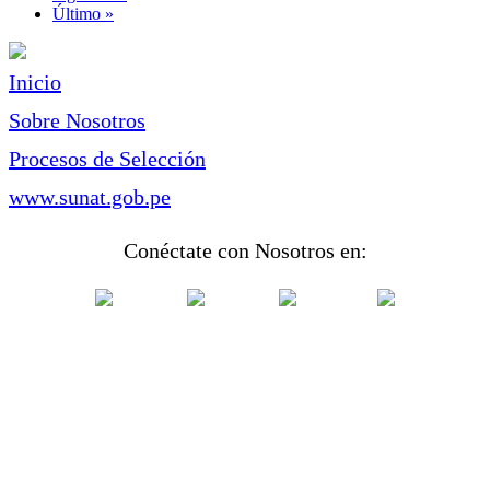
página
Última
Último »
página
Inicio
Sobre Nosotros
Procesos de Selección
www.sunat.gob.pe
Conéctate con Nosotros en: