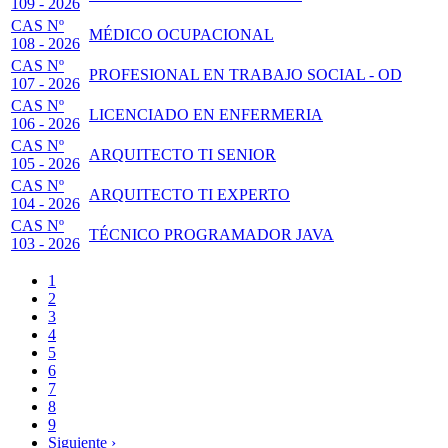
109 - 2026
CAS Nº
MÉDICO OCUPACIONAL
108 - 2026
CAS Nº
PROFESIONAL EN TRABAJO SOCIAL - OD
107 - 2026
CAS Nº
LICENCIADO EN ENFERMERIA
106 - 2026
CAS Nº
ARQUITECTO TI SENIOR
105 - 2026
CAS Nº
ARQUITECTO TI EXPERTO
104 - 2026
CAS Nº
TÉCNICO PROGRAMADOR JAVA
103 - 2026
Página
1
actual
Page
2
Paginación
Page
3
Page
4
Page
5
Page
6
Page
7
Page
8
Page
9
Siguiente
Siguiente ›