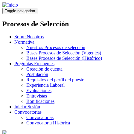
Pasar
al
Toggle navigation
contenido
principal
Procesos de Selección
Sobre Nosotros
Normativa
Nuestros Procesos de selección
Bases Procesos de Selección (Vigentes)
Bases Procesos de Selección (Histórico)
Preguntas Frecuentes
Creación de cuenta
Postulación
Requisitos del perfil del puesto
Experiencia Laboral
Evaluaciones
Entrevistas
Bonificaciones
Iniciar Sesión
Convocatorias
Convocatorias
Convocatoria Histórica