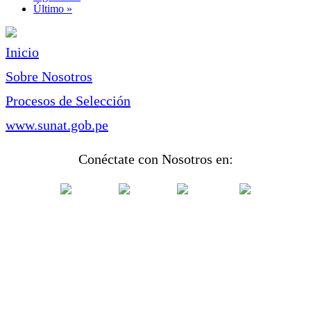
página
Última
Último »
página
Inicio
Sobre Nosotros
Procesos de Selección
www.sunat.gob.pe
Conéctate con Nosotros en: