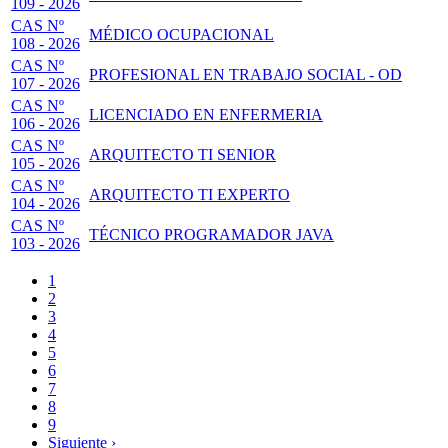
109 - 2026
CAS Nº
MÉDICO OCUPACIONAL
108 - 2026
CAS Nº
PROFESIONAL EN TRABAJO SOCIAL - OD
107 - 2026
CAS Nº
LICENCIADO EN ENFERMERIA
106 - 2026
CAS Nº
ARQUITECTO TI SENIOR
105 - 2026
CAS Nº
ARQUITECTO TI EXPERTO
104 - 2026
CAS Nº
TÉCNICO PROGRAMADOR JAVA
103 - 2026
Página
1
actual
Page
2
Paginación
Page
3
Page
4
Page
5
Page
6
Page
7
Page
8
Page
9
Siguiente
Siguiente ›