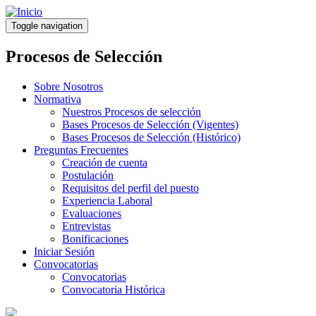
Pasar
al
Toggle navigation
contenido
principal
Procesos de Selección
Sobre Nosotros
Normativa
Nuestros Procesos de selección
Bases Procesos de Selección (Vigentes)
Bases Procesos de Selección (Histórico)
Preguntas Frecuentes
Creación de cuenta
Postulación
Requisitos del perfil del puesto
Experiencia Laboral
Evaluaciones
Entrevistas
Bonificaciones
Iniciar Sesión
Convocatorias
Convocatorias
Convocatoria Histórica