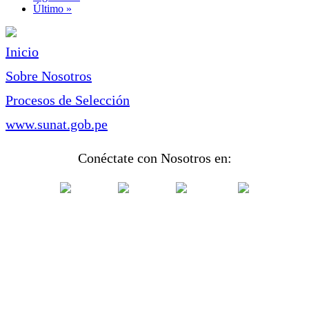
página
Última
Último »
página
Inicio
Sobre Nosotros
Procesos de Selección
www.sunat.gob.pe
Conéctate con Nosotros en: