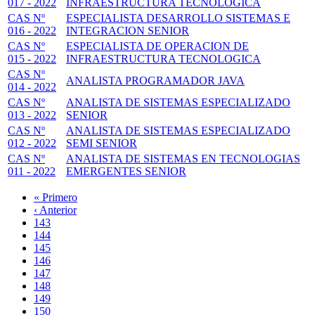
017 - 2022
INFRAESTRUCTURA TECNOLOGICA
CAS Nº
ESPECIALISTA DESARROLLO SISTEMAS E
016 - 2022
INTEGRACION SENIOR
CAS Nº
ESPECIALISTA DE OPERACION DE
015 - 2022
INFRAESTRUCTURA TECNOLOGICA
CAS Nº
ANALISTA PROGRAMADOR JAVA
014 - 2022
CAS Nº
ANALISTA DE SISTEMAS ESPECIALIZADO
013 - 2022
SENIOR
CAS Nº
ANALISTA DE SISTEMAS ESPECIALIZADO
012 - 2022
SEMI SENIOR
CAS Nº
ANALISTA DE SISTEMAS EN TECNOLOGIAS
011 - 2022
EMERGENTES SENIOR
Primera
« Primero
página
Página
‹ Anterior
Paginación
anterior
Page
143
Page
144
Page
145
Page
146
Página
147
actual
Page
148
Page
149
Page
150