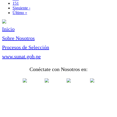
Page
151
Siguiente
Siguiente ›
página
Última
Último »
página
Inicio
Sobre Nosotros
Procesos de Selección
www.sunat.gob.pe
Conéctate con Nosotros en: