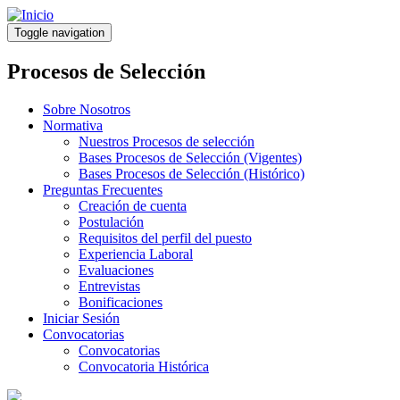
Pasar
al
Toggle navigation
contenido
principal
Procesos de Selección
Sobre Nosotros
Normativa
Nuestros Procesos de selección
Bases Procesos de Selección (Vigentes)
Bases Procesos de Selección (Histórico)
Preguntas Frecuentes
Creación de cuenta
Postulación
Requisitos del perfil del puesto
Experiencia Laboral
Evaluaciones
Entrevistas
Bonificaciones
Iniciar Sesión
Convocatorias
Convocatorias
Convocatoria Histórica