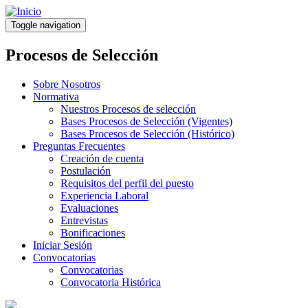
Pasar
al
Toggle navigation
contenido
principal
Procesos de Selección
Sobre Nosotros
Normativa
Nuestros Procesos de selección
Bases Procesos de Selección (Vigentes)
Bases Procesos de Selección (Histórico)
Preguntas Frecuentes
Creación de cuenta
Postulación
Requisitos del perfil del puesto
Experiencia Laboral
Evaluaciones
Entrevistas
Bonificaciones
Iniciar Sesión
Convocatorias
Convocatorias
Convocatoria Histórica