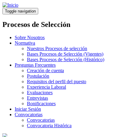
Pasar
al
Toggle navigation
contenido
principal
Procesos de Selección
Sobre Nosotros
Normativa
Nuestros Procesos de selección
Bases Procesos de Selección (Vigentes)
Bases Procesos de Selección (Histórico)
Preguntas Frecuentes
Creación de cuenta
Postulación
Requisitos del perfil del puesto
Experiencia Laboral
Evaluaciones
Entrevistas
Bonificaciones
Iniciar Sesión
Convocatorias
Convocatorias
Convocatoria Histórica