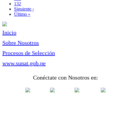
Page
132
Siguiente
Siguiente ›
página
Última
Último »
página
Inicio
Sobre Nosotros
Procesos de Selección
www.sunat.gob.pe
Conéctate con Nosotros en: