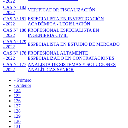
- 2022
CAS Nº 182
VERIFICADOR FISCALIZACIÓN
- 2022
CAS Nº 181
ESPECIALISTA EN INVESTIGACIÓN
- 2022
ACADÉMICA - LEGISLACIÓN
CAS Nº 180
PROFESIONAL ESPECIALISTA EN
- 2022
INGENIERÍA CIVIL
CAS Nº 179
ESPECIALISTA EN ESTUDIO DE MERCADO
- 2022
CAS Nº 178
PROFESIONAL ALTAMENTE
- 2022
ESPECIALIZADO EN CONTRATACIONES
CAS Nº 177
ANALISTA DE SISTEMAS Y SOLUCIONES
- 2022
ANALÍTICAS SENIOR
Primera
« Primero
página
Página
‹ Anterior
Paginación
anterior
Page
124
Page
125
Page
126
Page
127
Página
128
actual
Page
129
Page
130
Page
131