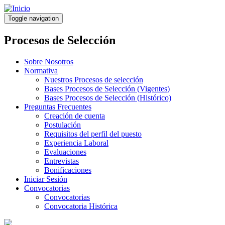
Pasar
al
Toggle navigation
contenido
principal
Procesos de Selección
Sobre Nosotros
Normativa
Nuestros Procesos de selección
Bases Procesos de Selección (Vigentes)
Bases Procesos de Selección (Histórico)
Preguntas Frecuentes
Creación de cuenta
Postulación
Requisitos del perfil del puesto
Experiencia Laboral
Evaluaciones
Entrevistas
Bonificaciones
Iniciar Sesión
Convocatorias
Convocatorias
Convocatoria Histórica