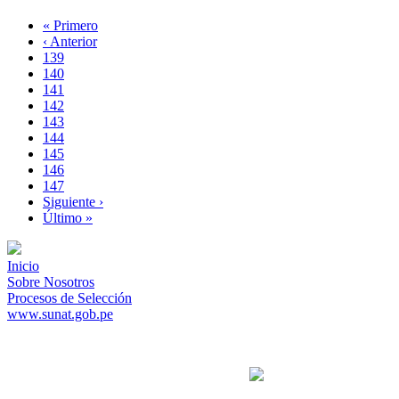
Primera
« Primero
página
Página
‹ Anterior
Paginación
anterior
Page
139
Page
140
Page
141
Page
142
Página
143
actual
Page
144
Page
145
Page
146
Page
147
Siguiente
Siguiente ›
página
Última
Último »
página
Inicio
Sobre Nosotros
Procesos de Selección
www.sunat.gob.pe