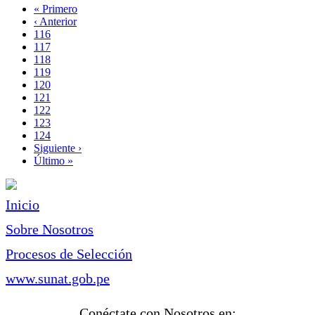
Primera
« Primero
página
Página
‹ Anterior
Paginación
anterior
Page
116
Page
117
Page
118
Page
119
Página
120
actual
Page
121
Page
122
Page
123
Page
124
Siguiente
Siguiente ›
página
Última
Último »
página
Inicio
Sobre Nosotros
Procesos de Selección
www.sunat.gob.pe
Conéctate con Nosotros en: