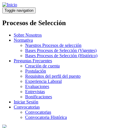
Pasar
al
Toggle navigation
contenido
principal
Procesos de Selección
Sobre Nosotros
Normativa
Nuestros Procesos de selección
Bases Procesos de Selección (Vigentes)
Bases Procesos de Selección (Histórico)
Preguntas Frecuentes
Creación de cuenta
Postulación
Requisitos del perfil del puesto
Experiencia Laboral
Evaluaciones
Entrevistas
Bonificaciones
Iniciar Sesión
Convocatorias
Convocatorias
Convocatoria Histórica