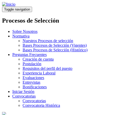
Pasar
al
Toggle navigation
contenido
principal
Procesos de Selección
Sobre Nosotros
Normativa
Nuestros Procesos de selección
Bases Procesos de Selección (Vigentes)
Bases Procesos de Selección (Histórico)
Preguntas Frecuentes
Creación de cuenta
Postulación
Requisitos del perfil del puesto
Experiencia Laboral
Evaluaciones
Entrevistas
Bonificaciones
Iniciar Sesión
Convocatorias
Convocatorias
Convocatoria Histórica