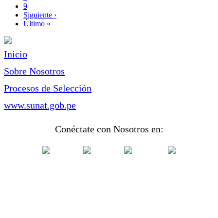
Page
9
Siguiente
Siguiente ›
página
Última
Último »
página
Inicio
Sobre Nosotros
Procesos de Selección
www.sunat.gob.pe
Conéctate con Nosotros en: