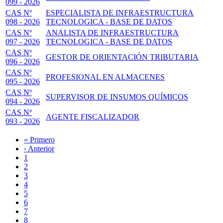
099 - 2026
CAS Nº
ESPECIALISTA DE INFRAESTRUCTURA
098 - 2026
TECNOLOGICA - BASE DE DATOS
CAS Nº
ANALISTA DE INFRAESTRUCTURA
097 - 2026
TECNOLOGICA - BASE DE DATOS
CAS Nº
GESTOR DE ORIENTACIÓN TRIBUTARIA
096 - 2026
CAS Nº
PROFESIONAL EN ALMACENES
095 - 2026
CAS Nº
SUPERVISOR DE INSUMOS QUÍMICOS
094 - 2026
CAS Nº
AGENTE FISCALIZADOR
093 - 2026
Primera
« Primero
página
Página
‹ Anterior
Paginación
anterior
Page
1
Página
2
actual
Page
3
Page
4
Page
5
Page
6
Page
7
Page
8