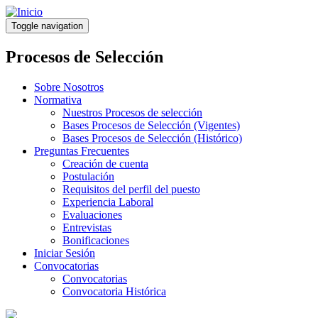
Pasar
al
Toggle navigation
contenido
principal
Procesos de Selección
Sobre Nosotros
Normativa
Nuestros Procesos de selección
Bases Procesos de Selección (Vigentes)
Bases Procesos de Selección (Histórico)
Preguntas Frecuentes
Creación de cuenta
Postulación
Requisitos del perfil del puesto
Experiencia Laboral
Evaluaciones
Entrevistas
Bonificaciones
Iniciar Sesión
Convocatorias
Convocatorias
Convocatoria Histórica