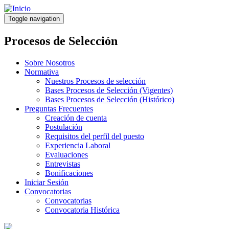
Pasar
al
Toggle navigation
contenido
principal
Procesos de Selección
Sobre Nosotros
Normativa
Nuestros Procesos de selección
Bases Procesos de Selección (Vigentes)
Bases Procesos de Selección (Histórico)
Preguntas Frecuentes
Creación de cuenta
Postulación
Requisitos del perfil del puesto
Experiencia Laboral
Evaluaciones
Entrevistas
Bonificaciones
Iniciar Sesión
Convocatorias
Convocatorias
Convocatoria Histórica