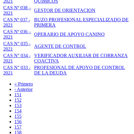
2021
QUIMICOS
CAS Nº 038 –
GESTOR DE ORIENTACION
2021
CAS Nº 037 -
BUZO PROFESIONAL ESPECIALIZADO DE
2021
PRIMERA
CAS Nº 036 –
OPERARIO DE APOYO CANINO
2021
CAS N° 035 -
AGENTE DE CONTROL
2021
CAS N° 034 -
VERIFICADOR AUXILIAR DE COBRANZA
2021
COACTIVA
CAS N° 033 -
PROFESIONAL DE APOYO DE CONTROL
2021
DE LA DEUDA
Primera
« Primero
página
Página
‹ Anterior
Paginación
anterior
Page
151
Page
152
Page
153
Page
154
Página
155
actual
Page
156
Page
157
Page
158