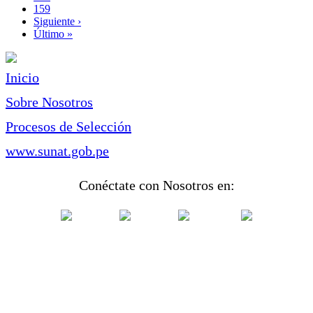
Page
159
Siguiente
Siguiente ›
página
Última
Último »
página
Inicio
Sobre Nosotros
Procesos de Selección
www.sunat.gob.pe
Conéctate con Nosotros en: