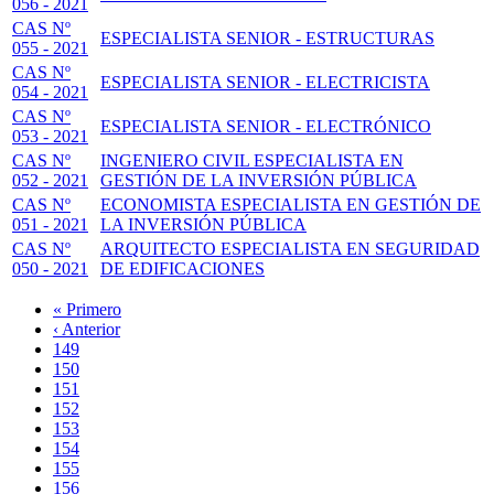
056 - 2021
CAS Nº
ESPECIALISTA SENIOR - ESTRUCTURAS
055 - 2021
CAS Nº
ESPECIALISTA SENIOR - ELECTRICISTA
054 - 2021
CAS Nº
ESPECIALISTA SENIOR - ELECTRÓNICO
053 - 2021
CAS Nº
INGENIERO CIVIL ESPECIALISTA EN
052 - 2021
GESTIÓN DE LA INVERSIÓN PÚBLICA
CAS Nº
ECONOMISTA ESPECIALISTA EN GESTIÓN DE
051 - 2021
LA INVERSIÓN PÚBLICA
CAS Nº
ARQUITECTO ESPECIALISTA EN SEGURIDAD
050 - 2021
DE EDIFICACIONES
Primera
« Primero
página
Página
‹ Anterior
Paginación
anterior
Page
149
Page
150
Page
151
Page
152
Página
153
actual
Page
154
Page
155
Page
156