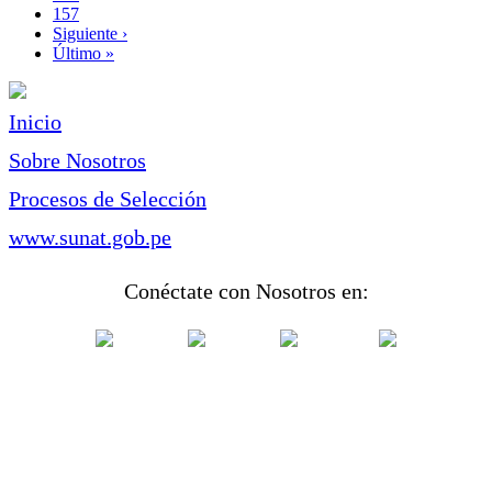
Page
157
Siguiente
Siguiente ›
página
Última
Último »
página
Inicio
Sobre Nosotros
Procesos de Selección
www.sunat.gob.pe
Conéctate con Nosotros en: