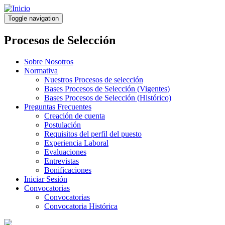
Pasar
al
Toggle navigation
contenido
principal
Procesos de Selección
Sobre Nosotros
Normativa
Nuestros Procesos de selección
Bases Procesos de Selección (Vigentes)
Bases Procesos de Selección (Histórico)
Preguntas Frecuentes
Creación de cuenta
Postulación
Requisitos del perfil del puesto
Experiencia Laboral
Evaluaciones
Entrevistas
Bonificaciones
Iniciar Sesión
Convocatorias
Convocatorias
Convocatoria Histórica