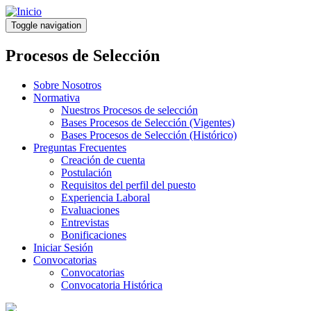
Pasar
al
Toggle navigation
contenido
principal
Procesos de Selección
Sobre Nosotros
Normativa
Nuestros Procesos de selección
Bases Procesos de Selección (Vigentes)
Bases Procesos de Selección (Histórico)
Preguntas Frecuentes
Creación de cuenta
Postulación
Requisitos del perfil del puesto
Experiencia Laboral
Evaluaciones
Entrevistas
Bonificaciones
Iniciar Sesión
Convocatorias
Convocatorias
Convocatoria Histórica