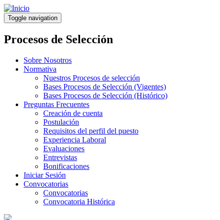
Pasar
al
Toggle navigation
contenido
principal
Procesos de Selección
Sobre Nosotros
Normativa
Nuestros Procesos de selección
Bases Procesos de Selección (Vigentes)
Bases Procesos de Selección (Histórico)
Preguntas Frecuentes
Creación de cuenta
Postulación
Requisitos del perfil del puesto
Experiencia Laboral
Evaluaciones
Entrevistas
Bonificaciones
Iniciar Sesión
Convocatorias
Convocatorias
Convocatoria Histórica