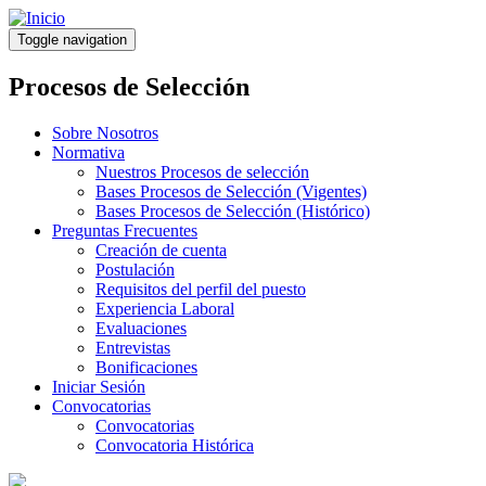
Pasar
al
Toggle navigation
contenido
principal
Procesos de Selección
Sobre Nosotros
Normativa
Nuestros Procesos de selección
Bases Procesos de Selección (Vigentes)
Bases Procesos de Selección (Histórico)
Preguntas Frecuentes
Creación de cuenta
Postulación
Requisitos del perfil del puesto
Experiencia Laboral
Evaluaciones
Entrevistas
Bonificaciones
Iniciar Sesión
Convocatorias
Convocatorias
Convocatoria Histórica