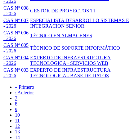
- 2026
CAS Nº 008
GESTOR DE PROYECTOS TI
- 2026
CAS Nº 007
ESPECIALISTA DESARROLLO SISTEMAS E
- 2026
INTEGRACION SENIOR
CAS Nº 006
TÉCNICO EN ALMACENES
- 2026
CAS Nº 005
TÉCNICO DE SOPORTE INFORMÁTICO
- 2026
CAS Nº 004
EXPERTO DE INFRAESTRUCTURA
- 2026
TECNOLOGICA - SERVICIOS WEB
CAS Nº 003
EXPERTO DE INFRAESTRUCTURA
- 2026
TECNOLOGICA - BASE DE DATOS
Primera
« Primero
página
Página
‹ Anterior
Paginación
anterior
Page
7
Page
8
Page
9
Page
10
Página
11
actual
Page
12
Page
13
Page
14