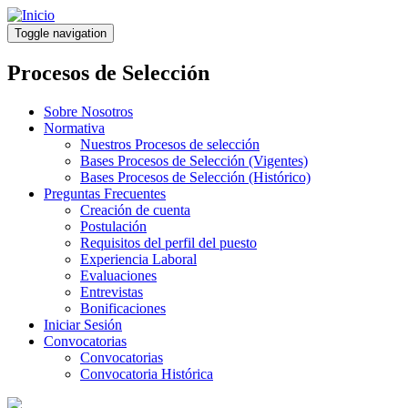
Pasar
al
Toggle navigation
contenido
principal
Procesos de Selección
Sobre Nosotros
Normativa
Nuestros Procesos de selección
Bases Procesos de Selección (Vigentes)
Bases Procesos de Selección (Histórico)
Preguntas Frecuentes
Creación de cuenta
Postulación
Requisitos del perfil del puesto
Experiencia Laboral
Evaluaciones
Entrevistas
Bonificaciones
Iniciar Sesión
Convocatorias
Convocatorias
Convocatoria Histórica