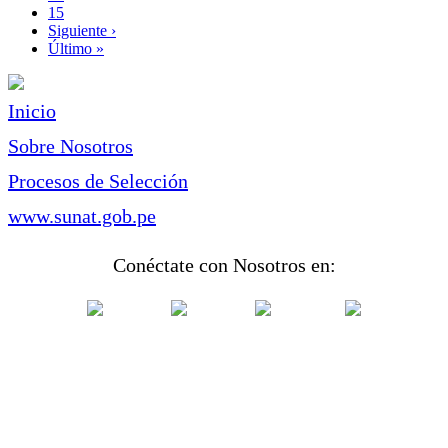
Page
15
Siguiente
Siguiente ›
página
Última
Último »
página
Inicio
Sobre Nosotros
Procesos de Selección
www.sunat.gob.pe
Conéctate con Nosotros en: