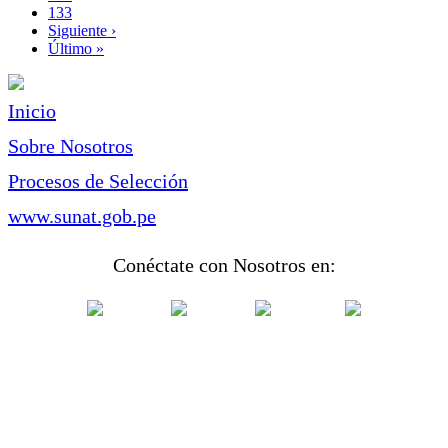
Page
133
Siguiente
Siguiente ›
página
Última
Último »
página
Inicio
Sobre Nosotros
Procesos de Selección
www.sunat.gob.pe
Conéctate con Nosotros en: