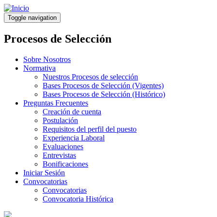
Pasar
al
Toggle navigation
contenido
principal
Procesos de Selección
Sobre Nosotros
Normativa
Nuestros Procesos de selección
Bases Procesos de Selección (Vigentes)
Bases Procesos de Selección (Histórico)
Preguntas Frecuentes
Creación de cuenta
Postulación
Requisitos del perfil del puesto
Experiencia Laboral
Evaluaciones
Entrevistas
Bonificaciones
Iniciar Sesión
Convocatorias
Convocatorias
Convocatoria Histórica