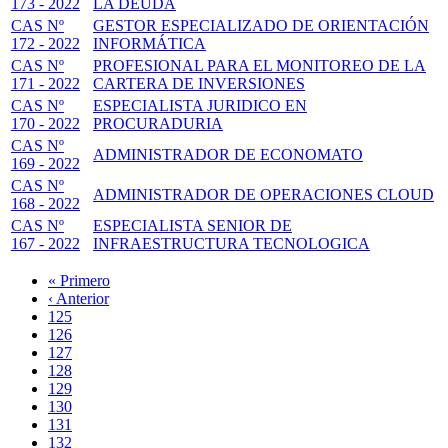
173 - 2022
LA DEUDA
CAS Nº
GESTOR ESPECIALIZADO DE ORIENTACIÓN
172 - 2022
INFORMÁTICA
CAS Nº
PROFESIONAL PARA EL MONITOREO DE LA
171 - 2022
CARTERA DE INVERSIONES
CAS Nº
ESPECIALISTA JURIDICO EN
170 - 2022
PROCURADURIA
CAS Nº
ADMINISTRADOR DE ECONOMATO
169 - 2022
CAS Nº
ADMINISTRADOR DE OPERACIONES CLOUD
168 - 2022
CAS Nº
ESPECIALISTA SENIOR DE
167 - 2022
INFRAESTRUCTURA TECNOLOGICA
Primera
« Primero
página
Página
‹ Anterior
Paginación
anterior
Page
125
Page
126
Page
127
Page
128
Página
129
actual
Page
130
Page
131
Page
132