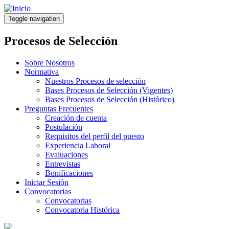
Pasar
al
Toggle navigation
contenido
principal
Procesos de Selección
Sobre Nosotros
Normativa
Nuestros Procesos de selección
Bases Procesos de Selección (Vigentes)
Bases Procesos de Selección (Histórico)
Preguntas Frecuentes
Creación de cuenta
Postulación
Requisitos del perfil del puesto
Experiencia Laboral
Evaluaciones
Entrevistas
Bonificaciones
Iniciar Sesión
Convocatorias
Convocatorias
Convocatoria Histórica