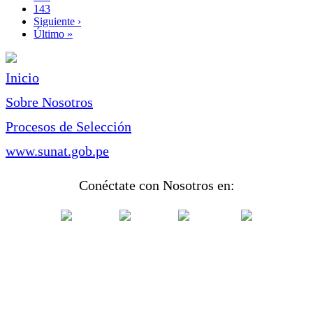
Page
143
Siguiente
Siguiente ›
página
Última
Último »
página
Inicio
Sobre Nosotros
Procesos de Selección
www.sunat.gob.pe
Conéctate con Nosotros en: