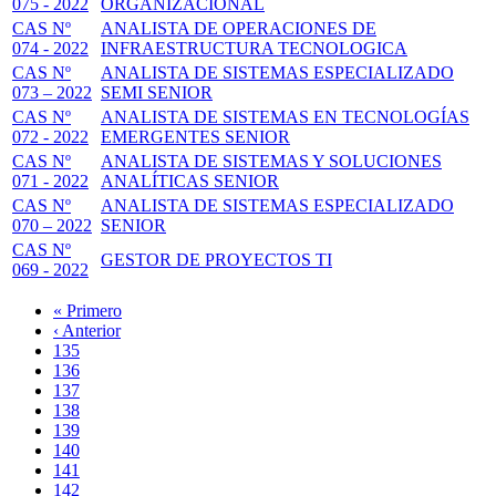
075 - 2022
ORGANIZACIONAL
CAS Nº
ANALISTA DE OPERACIONES DE
074 - 2022
INFRAESTRUCTURA TECNOLOGICA
CAS Nº
ANALISTA DE SISTEMAS ESPECIALIZADO
073 – 2022
SEMI SENIOR
CAS Nº
ANALISTA DE SISTEMAS EN TECNOLOGÍAS
072 - 2022
EMERGENTES SENIOR
CAS Nº
ANALISTA DE SISTEMAS Y SOLUCIONES
071 - 2022
ANALÍTICAS SENIOR
CAS Nº
ANALISTA DE SISTEMAS ESPECIALIZADO
070 – 2022
SENIOR
CAS Nº
GESTOR DE PROYECTOS TI
069 - 2022
Primera
« Primero
página
Página
‹ Anterior
Paginación
anterior
Page
135
Page
136
Page
137
Page
138
Página
139
actual
Page
140
Page
141
Page
142