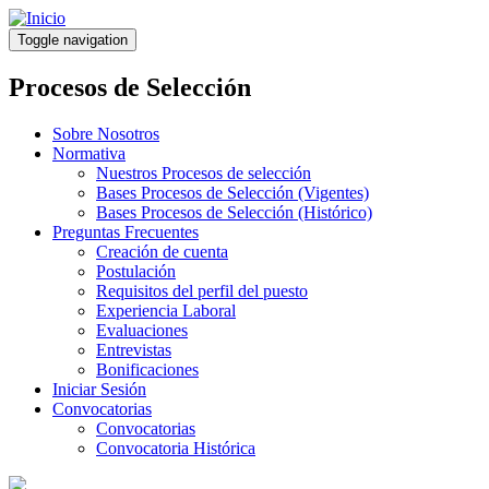
Pasar
al
Toggle navigation
contenido
principal
Procesos de Selección
Sobre Nosotros
Normativa
Nuestros Procesos de selección
Bases Procesos de Selección (Vigentes)
Bases Procesos de Selección (Histórico)
Preguntas Frecuentes
Creación de cuenta
Postulación
Requisitos del perfil del puesto
Experiencia Laboral
Evaluaciones
Entrevistas
Bonificaciones
Iniciar Sesión
Convocatorias
Convocatorias
Convocatoria Histórica