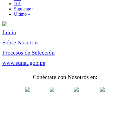
Page
101
Siguiente
Siguiente ›
página
Última
Último »
página
Inicio
Sobre Nosotros
Procesos de Selección
www.sunat.gob.pe
Conéctate con Nosotros en: