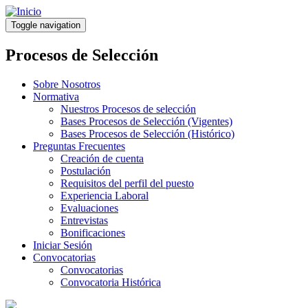
Pasar
al
Toggle navigation
contenido
principal
Procesos de Selección
Sobre Nosotros
Normativa
Nuestros Procesos de selección
Bases Procesos de Selección (Vigentes)
Bases Procesos de Selección (Histórico)
Preguntas Frecuentes
Creación de cuenta
Postulación
Requisitos del perfil del puesto
Experiencia Laboral
Evaluaciones
Entrevistas
Bonificaciones
Iniciar Sesión
Convocatorias
Convocatorias
Convocatoria Histórica