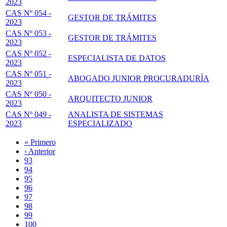
2023
CAS Nº 054 -
GESTOR DE TRÁMITES
2023
CAS Nº 053 -
GESTOR DE TRÁMITES
2023
CAS Nº 052 -
ESPECIALISTA DE DATOS
2023
CAS Nº 051 -
ABOGADO JUNIOR PROCURADURÍA
2023
CAS Nº 050 -
ARQUITECTO JUNIOR
2023
CAS Nº 049 -
ANALISTA DE SISTEMAS
2023
ESPECIALIZADO
Primera
« Primero
página
Página
‹ Anterior
Paginación
anterior
Page
93
Page
94
Page
95
Page
96
Página
97
actual
Page
98
Page
99
Page
100