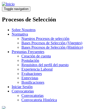
Pasar
al
Toggle navigation
contenido
principal
Procesos de Selección
Sobre Nosotros
Normativa
Nuestros Procesos de selección
Bases Procesos de Selección (Vigentes)
Bases Procesos de Selección (Histórico)
Preguntas Frecuentes
Creación de cuenta
Postulación
Requisitos del perfil del puesto
Experiencia Laboral
Evaluaciones
Entrevistas
Bonificaciones
Iniciar Sesión
Convocatorias
Convocatorias
Convocatoria Histórica