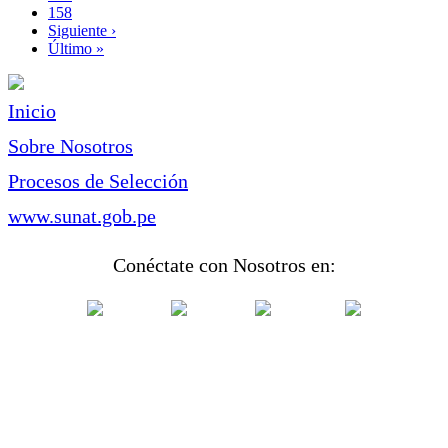
Page
158
Siguiente
Siguiente ›
página
Última
Último »
página
Inicio
Sobre Nosotros
Procesos de Selección
www.sunat.gob.pe
Conéctate con Nosotros en: