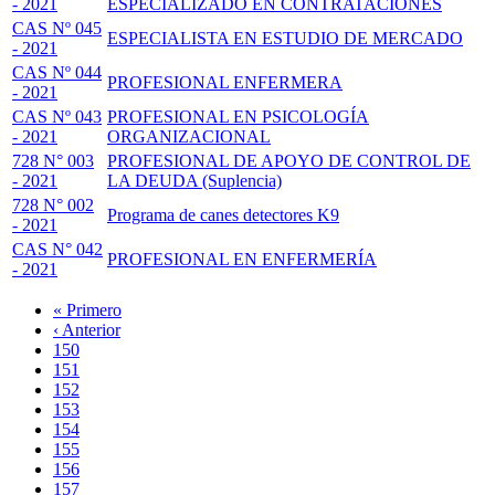
- 2021
ESPECIALIZADO EN CONTRATACIONES
CAS Nº 045
ESPECIALISTA EN ESTUDIO DE MERCADO
- 2021
CAS Nº 044
PROFESIONAL ENFERMERA
- 2021
CAS Nº 043
PROFESIONAL EN PSICOLOGÍA
- 2021
ORGANIZACIONAL
728 N° 003
PROFESIONAL DE APOYO DE CONTROL DE
- 2021
LA DEUDA (Suplencia)
728 N° 002
Programa de canes detectores K9
- 2021
CAS N° 042
PROFESIONAL EN ENFERMERÍA
- 2021
Primera
« Primero
página
Página
‹ Anterior
Paginación
anterior
Page
150
Page
151
Page
152
Page
153
Página
154
actual
Page
155
Page
156
Page
157