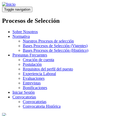
Pasar
al
Toggle navigation
contenido
principal
Procesos de Selección
Sobre Nosotros
Normativa
Nuestros Procesos de selección
Bases Procesos de Selección (Vigentes)
Bases Procesos de Selección (Histórico)
Preguntas Frecuentes
Creación de cuenta
Postulación
Requisitos del perfil del puesto
Experiencia Laboral
Evaluaciones
Entrevistas
Bonificaciones
Iniciar Sesión
Convocatorias
Convocatorias
Convocatoria Histórica