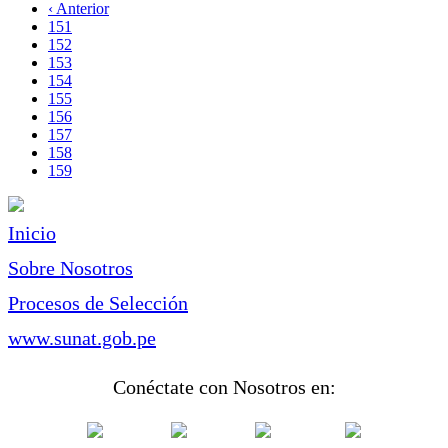
página
Página
‹ Anterior
Paginación
anterior
Page
151
Page
152
Page
153
Page
154
Page
155
Page
156
Page
157
Page
158
Página
159
actual
Inicio
Sobre Nosotros
Procesos de Selección
www.sunat.gob.pe
Conéctate con Nosotros en: