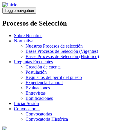
Pasar
al
Toggle navigation
contenido
principal
Procesos de Selección
Sobre Nosotros
Normativa
Nuestros Procesos de selección
Bases Procesos de Selección (Vigentes)
Bases Procesos de Selección (Histórico)
Preguntas Frecuentes
Creación de cuenta
Postulación
Requisitos del perfil del puesto
Experiencia Laboral
Evaluaciones
Entrevistas
Bonificaciones
Iniciar Sesión
Convocatorias
Convocatorias
Convocatoria Histórica