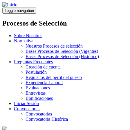
Pasar
al
Toggle navigation
contenido
principal
Procesos de Selección
Sobre Nosotros
Normativa
Nuestros Procesos de selección
Bases Procesos de Selección (Vigentes)
Bases Procesos de Selección (Histórico)
Preguntas Frecuentes
Creación de cuenta
Postulación
Requisitos del perfil del puesto
Experiencia Laboral
Evaluaciones
Entrevistas
Bonificaciones
Iniciar Sesión
Convocatorias
Convocatorias
Convocatoria Histórica