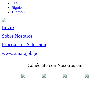
Page
114
Siguiente
Siguiente ›
página
Última
Último »
página
Inicio
Sobre Nosotros
Procesos de Selección
www.sunat.gob.pe
Conéctate con Nosotros en: