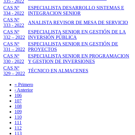
335 - 2022
CAS Nº
ESPECIALISTA DESARROLLO SISTEMAS E
334 - 2022
INTEGRACION SENIOR
CAS Nº
ANALISTA REVISOR DE MESA DE SERVICIO
333 - 2022
CAS Nº
ESPECIALISTA SENIOR EN GESTIÓN DE LA
332 – 2022
INVERSIÓN PÚBLICA
CAS Nº
ESPECIALISTA SENIOR EN GESTIÓN DE
331 – 2022
PROYECTOS
CAS Nº
ESPECIALISTA SENIOR EN PROGRAMACION
330 - 2022
Y GESTION DE INVERSIONES
CAS Nº
TÉCNICO EN ALMACENES
329 – 2022
Primera
« Primero
página
Página
‹ Anterior
Paginación
anterior
Page
106
Page
107
Page
108
Page
109
Página
110
actual
Page
111
Page
112
Page
113