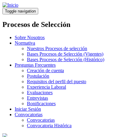
Pasar
al
Toggle navigation
contenido
principal
Procesos de Selección
Sobre Nosotros
Normativa
Nuestros Procesos de selección
Bases Procesos de Selección (Vigentes)
Bases Procesos de Selección (Histórico)
Preguntas Frecuentes
Creación de cuenta
Postulación
Requisitos del perfil del puesto
Experiencia Laboral
Evaluaciones
Entrevistas
Bonificaciones
Iniciar Sesión
Convocatorias
Convocatorias
Convocatoria Histórica