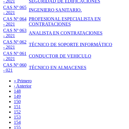
- 2021
SEGURIDAD DE EDIFICACIONES
CAS Nº 065
INGENIERO SANITARIO.
- 2021
CAS Nº 064
PROFESIONAL ESPECIALISTA EN
- 2021
CONTRATACIONES
CAS Nº 063
ANALISTA EN CONTRATACIONES
- 2021
CAS Nº 062
TÉCNICO DE SOPORTE INFORMÁTICO
- 2021
CAS Nº 061
CONDUCTOR DE VEHICULO
- 2021
CAS Nº 060
TÉCNICO EN ALMACENES
- 021
Primera
« Primero
página
Página
‹ Anterior
Paginación
anterior
Page
148
Page
149
Page
150
Page
151
Página
152
actual
Page
153
Page
154
Page
155