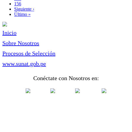
Page
156
Siguiente
Siguiente ›
página
Última
Último »
página
Inicio
Sobre Nosotros
Procesos de Selección
www.sunat.gob.pe
Conéctate con Nosotros en: