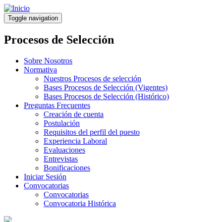
Pasar
al
Toggle navigation
contenido
principal
Procesos de Selección
Sobre Nosotros
Normativa
Nuestros Procesos de selección
Bases Procesos de Selección (Vigentes)
Bases Procesos de Selección (Histórico)
Preguntas Frecuentes
Creación de cuenta
Postulación
Requisitos del perfil del puesto
Experiencia Laboral
Evaluaciones
Entrevistas
Bonificaciones
Iniciar Sesión
Convocatorias
Convocatorias
Convocatoria Histórica