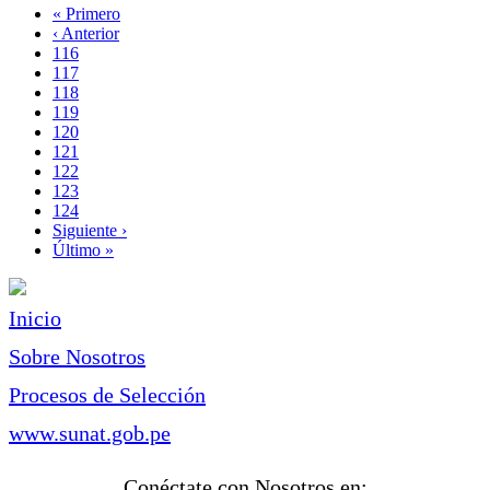
Primera
« Primero
página
Página
‹ Anterior
Paginación
anterior
Page
116
Page
117
Page
118
Page
119
Página
120
actual
Page
121
Page
122
Page
123
Page
124
Siguiente
Siguiente ›
página
Última
Último »
página
Inicio
Sobre Nosotros
Procesos de Selección
www.sunat.gob.pe
Conéctate con Nosotros en: