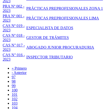
2023
PRA Nº 002 -
PRÁCTICAS PREPROFESIONALES ZONA 1
2023
PRA Nº 001 -
PRÁCTICAS PREPROFESIONALES LIMA
2023
CAS Nº 019 -
ESPECIALISTA DE DATOS
2023
CAS Nº 018 -
GESTOR DE TRÁMITES
2023
CAS N° 017 -
ABOGADO JUNIOR PROCURADURIA
2023
CAS N° 016 -
INSPECTOR TRIBUTARIO
2023
Primera
« Primero
página
Página
‹ Anterior
Paginación
anterior
Page
97
Page
98
Page
99
Page
100
Página
101
actual
Page
102
Page
103
Page
104