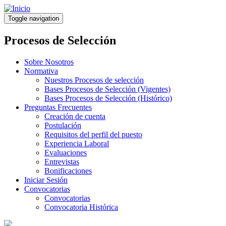
Pasar
al
Toggle navigation
contenido
principal
Procesos de Selección
Sobre Nosotros
Normativa
Nuestros Procesos de selección
Bases Procesos de Selección (Vigentes)
Bases Procesos de Selección (Histórico)
Preguntas Frecuentes
Creación de cuenta
Postulación
Requisitos del perfil del puesto
Experiencia Laboral
Evaluaciones
Entrevistas
Bonificaciones
Iniciar Sesión
Convocatorias
Convocatorias
Convocatoria Histórica