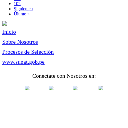
Page
105
Siguiente
Siguiente ›
página
Última
Último »
página
Inicio
Sobre Nosotros
Procesos de Selección
www.sunat.gob.pe
Conéctate con Nosotros en: