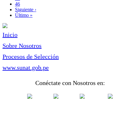
Page
46
Siguiente
Siguiente ›
página
Última
Último »
página
Inicio
Sobre Nosotros
Procesos de Selección
www.sunat.gob.pe
Conéctate con Nosotros en: