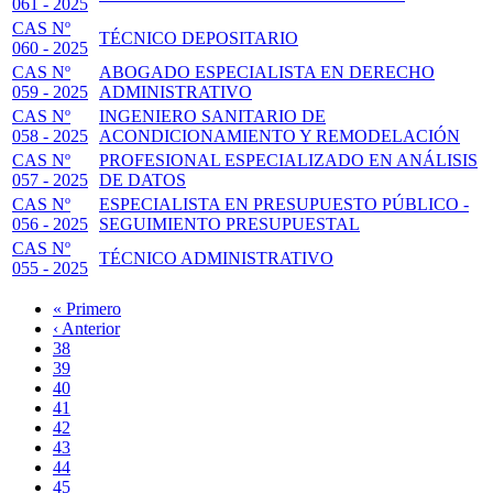
061 - 2025
CAS Nº
TÉCNICO DEPOSITARIO
060 - 2025
CAS Nº
ABOGADO ESPECIALISTA EN DERECHO
059 - 2025
ADMINISTRATIVO
CAS Nº
INGENIERO SANITARIO DE
058 - 2025
ACONDICIONAMIENTO Y REMODELACIÓN
CAS Nº
PROFESIONAL ESPECIALIZADO EN ANÁLISIS
057 - 2025
DE DATOS
CAS Nº
ESPECIALISTA EN PRESUPUESTO PÚBLICO -
056 - 2025
SEGUIMIENTO PRESUPUESTAL
CAS Nº
TÉCNICO ADMINISTRATIVO
055 - 2025
Primera
« Primero
página
Página
‹ Anterior
Paginación
anterior
Page
38
Page
39
Page
40
Page
41
Página
42
actual
Page
43
Page
44
Page
45