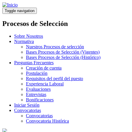
Pasar
al
Toggle navigation
contenido
principal
Procesos de Selección
Sobre Nosotros
Normativa
Nuestros Procesos de selección
Bases Procesos de Selección (Vigentes)
Bases Procesos de Selección (Histórico)
Preguntas Frecuentes
Creación de cuenta
Postulación
Requisitos del perfil del puesto
Experiencia Laboral
Evaluaciones
Entrevistas
Bonificaciones
Iniciar Sesión
Convocatorias
Convocatorias
Convocatoria Histórica