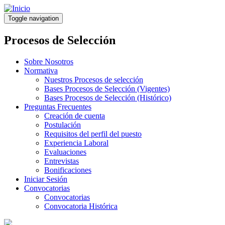
Pasar
al
Toggle navigation
contenido
principal
Procesos de Selección
Sobre Nosotros
Normativa
Nuestros Procesos de selección
Bases Procesos de Selección (Vigentes)
Bases Procesos de Selección (Histórico)
Preguntas Frecuentes
Creación de cuenta
Postulación
Requisitos del perfil del puesto
Experiencia Laboral
Evaluaciones
Entrevistas
Bonificaciones
Iniciar Sesión
Convocatorias
Convocatorias
Convocatoria Histórica