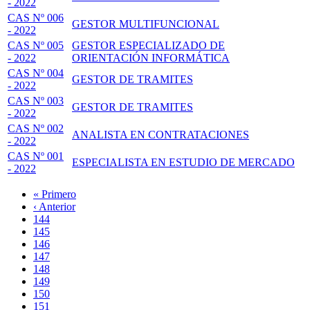
- 2022
CAS Nº 006
GESTOR MULTIFUNCIONAL
- 2022
CAS Nº 005
GESTOR ESPECIALIZADO DE
- 2022
ORIENTACIÓN INFORMÁTICA
CAS Nº 004
GESTOR DE TRAMITES
- 2022
CAS Nº 003
GESTOR DE TRAMITES
- 2022
CAS Nº 002
ANALISTA EN CONTRATACIONES
- 2022
CAS Nº 001
ESPECIALISTA EN ESTUDIO DE MERCADO
- 2022
Primera
« Primero
página
Página
‹ Anterior
Paginación
anterior
Page
144
Page
145
Page
146
Page
147
Página
148
actual
Page
149
Page
150
Page
151