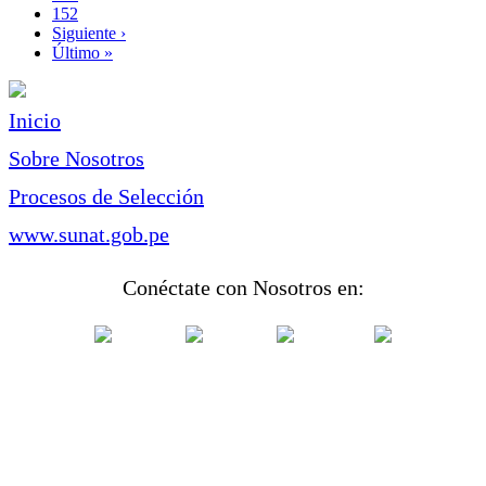
Page
152
Siguiente
Siguiente ›
página
Última
Último »
página
Inicio
Sobre Nosotros
Procesos de Selección
www.sunat.gob.pe
Conéctate con Nosotros en: