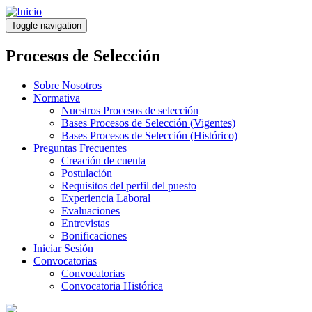
Pasar
al
Toggle navigation
contenido
principal
Procesos de Selección
Sobre Nosotros
Normativa
Nuestros Procesos de selección
Bases Procesos de Selección (Vigentes)
Bases Procesos de Selección (Histórico)
Preguntas Frecuentes
Creación de cuenta
Postulación
Requisitos del perfil del puesto
Experiencia Laboral
Evaluaciones
Entrevistas
Bonificaciones
Iniciar Sesión
Convocatorias
Convocatorias
Convocatoria Histórica