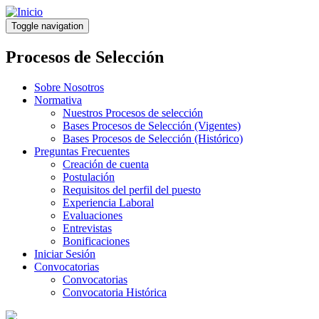
Pasar
al
Toggle navigation
contenido
principal
Procesos de Selección
Sobre Nosotros
Normativa
Nuestros Procesos de selección
Bases Procesos de Selección (Vigentes)
Bases Procesos de Selección (Histórico)
Preguntas Frecuentes
Creación de cuenta
Postulación
Requisitos del perfil del puesto
Experiencia Laboral
Evaluaciones
Entrevistas
Bonificaciones
Iniciar Sesión
Convocatorias
Convocatorias
Convocatoria Histórica