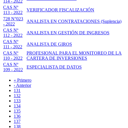
114 - 2022
CAS Nº
VERIFICADOR FISCALIZACIÓN
113 - 2022
728 N°023
ANALISTA EN CONTRATACIONES (Suplencia)
- 2022
CAS Nº
ANALISTA EN GESTIÓN DE INGRESOS
112 - 2022
CAS Nº
ANALISTA DE GIROS
111 - 2022
CAS Nº
PROFESIONAL PARA EL MONITOREO DE LA
110 - 2022
CARTERA DE INVERSIONES
CAS Nº
ESPECIALISTA DE DATOS
109 - 2022
Primera
« Primero
página
Página
‹ Anterior
Paginación
anterior
Page
131
Page
132
Page
133
Page
134
Página
135
actual
Page
136
Page
137
Page
138