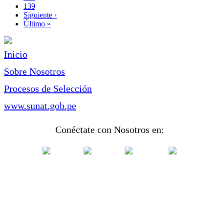
Page
139
Siguiente
Siguiente ›
página
Última
Último »
página
Inicio
Sobre Nosotros
Procesos de Selección
www.sunat.gob.pe
Conéctate con Nosotros en: