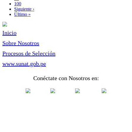
Page
100
Siguiente
Siguiente ›
página
Última
Último »
página
Inicio
Sobre Nosotros
Procesos de Selección
www.sunat.gob.pe
Conéctate con Nosotros en: