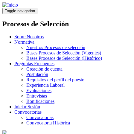
Pasar
al
Toggle navigation
contenido
principal
Procesos de Selección
Sobre Nosotros
Normativa
Nuestros Procesos de selección
Bases Procesos de Selección (Vigentes)
Bases Procesos de Selección (Histórico)
Preguntas Frecuentes
Creación de cuenta
Postulación
Requisitos del perfil del puesto
Experiencia Laboral
Evaluaciones
Entrevistas
Bonificaciones
Iniciar Sesión
Convocatorias
Convocatorias
Convocatoria Histórica