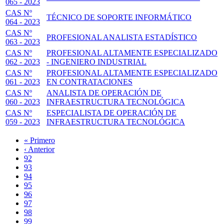
065 - 2023
CAS Nº
TÉCNICO DE SOPORTE INFORMÁTICO
064 - 2023
CAS Nº
PROFESIONAL ANALISTA ESTADÍSTICO
063 - 2023
CAS Nº
PROFESIONAL ALTAMENTE ESPECIALIZADO
062 - 2023
- INGENIERO INDUSTRIAL
CAS Nº
PROFESIONAL ALTAMENTE ESPECIALIZADO
061 - 2023
EN CONTRATACIONES
CAS Nº
ANALISTA DE OPERACIÓN DE
060 - 2023
INFRAESTRUCTURA TECNOLÓGICA
CAS Nº
ESPECIALISTA DE OPERACIÓN DE
059 - 2023
INFRAESTRUCTURA TECNOLÓGICA
Primera
« Primero
página
Página
‹ Anterior
Paginación
anterior
Page
92
Page
93
Page
94
Page
95
Página
96
actual
Page
97
Page
98
Page
99