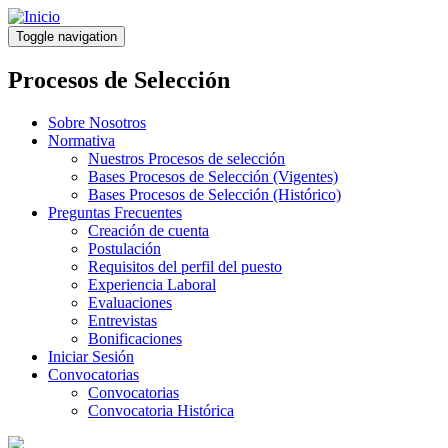
Pasar
al
Toggle navigation
contenido
principal
Procesos de Selección
Sobre Nosotros
Normativa
Nuestros Procesos de selección
Bases Procesos de Selección (Vigentes)
Bases Procesos de Selección (Histórico)
Preguntas Frecuentes
Creación de cuenta
Postulación
Requisitos del perfil del puesto
Experiencia Laboral
Evaluaciones
Entrevistas
Bonificaciones
Iniciar Sesión
Convocatorias
Convocatorias
Convocatoria Histórica