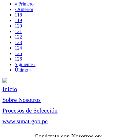
Primera
« Primero
página
Página
‹ Anterior
Paginación
anterior
Page
118
Page
119
Page
120
Page
121
Página
122
actual
Page
123
Page
124
Page
125
Page
126
Siguiente
Siguiente ›
página
Última
Último »
página
Inicio
Sobre Nosotros
Procesos de Selección
www.sunat.gob.pe
Conéctate con Nosotros en: