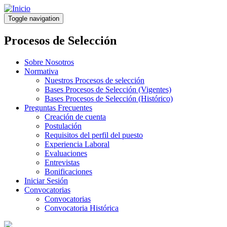
Pasar
al
Toggle navigation
contenido
principal
Procesos de Selección
Sobre Nosotros
Normativa
Nuestros Procesos de selección
Bases Procesos de Selección (Vigentes)
Bases Procesos de Selección (Histórico)
Preguntas Frecuentes
Creación de cuenta
Postulación
Requisitos del perfil del puesto
Experiencia Laboral
Evaluaciones
Entrevistas
Bonificaciones
Iniciar Sesión
Convocatorias
Convocatorias
Convocatoria Histórica