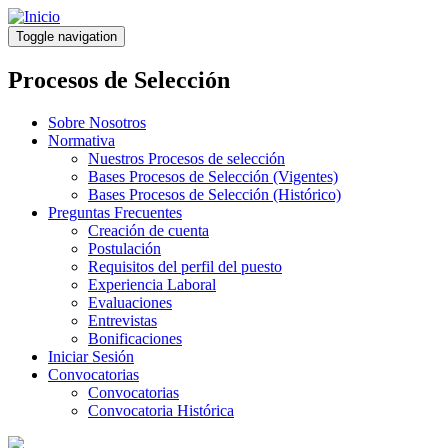
Pasar
al
Toggle navigation
contenido
principal
Procesos de Selección
Sobre Nosotros
Normativa
Nuestros Procesos de selección
Bases Procesos de Selección (Vigentes)
Bases Procesos de Selección (Histórico)
Preguntas Frecuentes
Creación de cuenta
Postulación
Requisitos del perfil del puesto
Experiencia Laboral
Evaluaciones
Entrevistas
Bonificaciones
Iniciar Sesión
Convocatorias
Convocatorias
Convocatoria Histórica