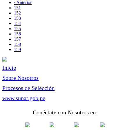
página
Página
‹ Anterior
Paginación
anterior
Page
151
Page
152
Page
153
Page
154
Page
155
Page
156
Page
157
Page
158
Página
159
actual
Inicio
Sobre Nosotros
Procesos de Selección
www.sunat.gob.pe
Conéctate con Nosotros en: