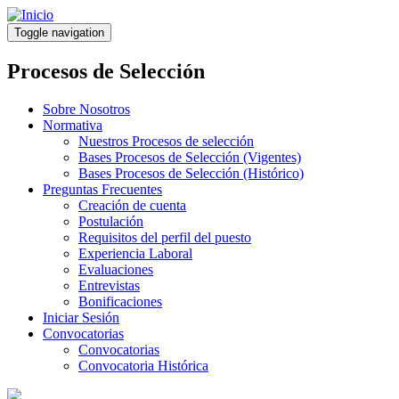
Pasar
al
Toggle navigation
contenido
principal
Procesos de Selección
Sobre Nosotros
Normativa
Nuestros Procesos de selección
Bases Procesos de Selección (Vigentes)
Bases Procesos de Selección (Histórico)
Preguntas Frecuentes
Creación de cuenta
Postulación
Requisitos del perfil del puesto
Experiencia Laboral
Evaluaciones
Entrevistas
Bonificaciones
Iniciar Sesión
Convocatorias
Convocatorias
Convocatoria Histórica