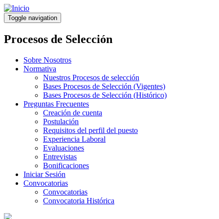
Pasar
al
Toggle navigation
contenido
principal
Procesos de Selección
Sobre Nosotros
Normativa
Nuestros Procesos de selección
Bases Procesos de Selección (Vigentes)
Bases Procesos de Selección (Histórico)
Preguntas Frecuentes
Creación de cuenta
Postulación
Requisitos del perfil del puesto
Experiencia Laboral
Evaluaciones
Entrevistas
Bonificaciones
Iniciar Sesión
Convocatorias
Convocatorias
Convocatoria Histórica