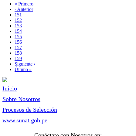
Primera
« Primero
página
Página
‹ Anterior
Paginación
anterior
Page
151
Page
152
Page
153
Page
154
Page
155
Page
156
Página
157
actual
Page
158
Page
159
Siguiente
Siguiente ›
página
Última
Último »
página
Inicio
Sobre Nosotros
Procesos de Selección
www.sunat.gob.pe
Conéctate con Nosotros en: