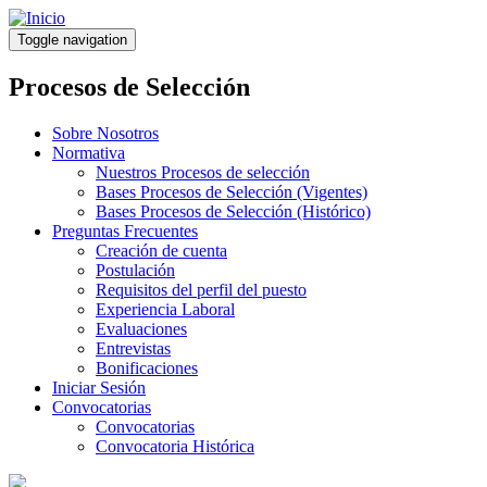
Pasar
al
Toggle navigation
contenido
principal
Procesos de Selección
Sobre Nosotros
Normativa
Nuestros Procesos de selección
Bases Procesos de Selección (Vigentes)
Bases Procesos de Selección (Histórico)
Preguntas Frecuentes
Creación de cuenta
Postulación
Requisitos del perfil del puesto
Experiencia Laboral
Evaluaciones
Entrevistas
Bonificaciones
Iniciar Sesión
Convocatorias
Convocatorias
Convocatoria Histórica