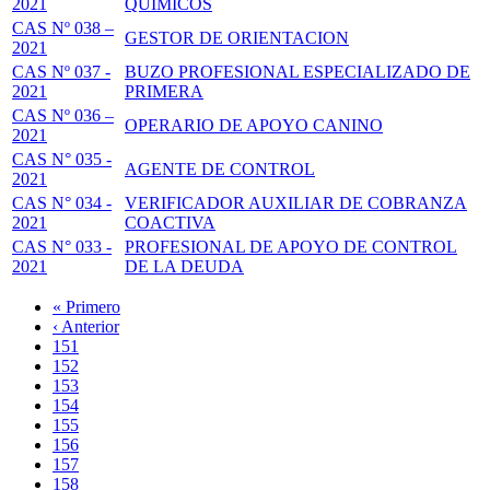
2021
QUIMICOS
CAS Nº 038 –
GESTOR DE ORIENTACION
2021
CAS Nº 037 -
BUZO PROFESIONAL ESPECIALIZADO DE
2021
PRIMERA
CAS Nº 036 –
OPERARIO DE APOYO CANINO
2021
CAS N° 035 -
AGENTE DE CONTROL
2021
CAS N° 034 -
VERIFICADOR AUXILIAR DE COBRANZA
2021
COACTIVA
CAS N° 033 -
PROFESIONAL DE APOYO DE CONTROL
2021
DE LA DEUDA
Primera
« Primero
página
Página
‹ Anterior
Paginación
anterior
Page
151
Page
152
Page
153
Page
154
Página
155
actual
Page
156
Page
157
Page
158