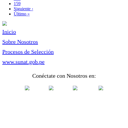
Page
159
Siguiente
Siguiente ›
página
Última
Último »
página
Inicio
Sobre Nosotros
Procesos de Selección
www.sunat.gob.pe
Conéctate con Nosotros en: