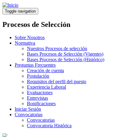
Pasar
al
Toggle navigation
contenido
principal
Procesos de Selección
Sobre Nosotros
Normativa
Nuestros Procesos de selección
Bases Procesos de Selección (Vigentes)
Bases Procesos de Selección (Histórico)
Preguntas Frecuentes
Creación de cuenta
Postulación
Requisitos del perfil del puesto
Experiencia Laboral
Evaluaciones
Entrevistas
Bonificaciones
Iniciar Sesión
Convocatorias
Convocatorias
Convocatoria Histórica