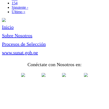
Page
154
Siguiente
Siguiente ›
página
Última
Último »
página
Inicio
Sobre Nosotros
Procesos de Selección
www.sunat.gob.pe
Conéctate con Nosotros en: