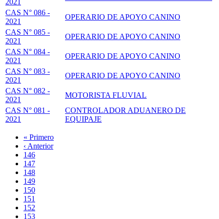
2021
CAS N° 086 -
OPERARIO DE APOYO CANINO
2021
CAS N° 085 -
OPERARIO DE APOYO CANINO
2021
CAS N° 084 -
OPERARIO DE APOYO CANINO
2021
CAS N° 083 -
OPERARIO DE APOYO CANINO
2021
CAS N° 082 -
MOTORISTA FLUVIAL
2021
CAS N° 081 -
CONTROLADOR ADUANERO DE
2021
EQUIPAJE
Primera
« Primero
página
Página
‹ Anterior
Paginación
anterior
Page
146
Page
147
Page
148
Page
149
Página
150
actual
Page
151
Page
152
Page
153