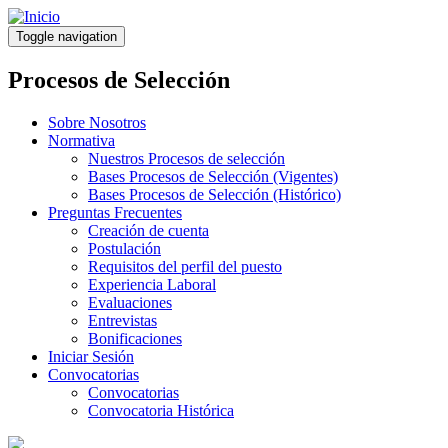
Pasar
al
Toggle navigation
contenido
principal
Procesos de Selección
Sobre Nosotros
Normativa
Nuestros Procesos de selección
Bases Procesos de Selección (Vigentes)
Bases Procesos de Selección (Histórico)
Preguntas Frecuentes
Creación de cuenta
Postulación
Requisitos del perfil del puesto
Experiencia Laboral
Evaluaciones
Entrevistas
Bonificaciones
Iniciar Sesión
Convocatorias
Convocatorias
Convocatoria Histórica