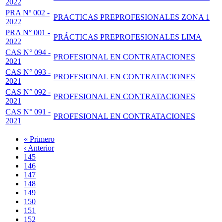
2022
PRA Nº 002 -
PRACTICAS PREPROFESIONALES ZONA 1
2022
PRA N° 001 -
PRÁCTICAS PREPROFESIONALES LIMA
2022
CAS N° 094 -
PROFESIONAL EN CONTRATACIONES
2021
CAS N° 093 -
PROFESIONAL EN CONTRATACIONES
2021
CAS N° 092 -
PROFESIONAL EN CONTRATACIONES
2021
CAS N° 091 -
PROFESIONAL EN CONTRATACIONES
2021
Primera
« Primero
página
Página
‹ Anterior
Paginación
anterior
Page
145
Page
146
Page
147
Page
148
Página
149
actual
Page
150
Page
151
Page
152