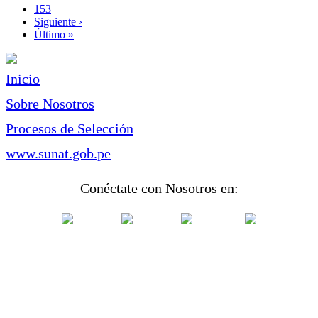
Page
153
Siguiente
Siguiente ›
página
Última
Último »
página
Inicio
Sobre Nosotros
Procesos de Selección
www.sunat.gob.pe
Conéctate con Nosotros en: