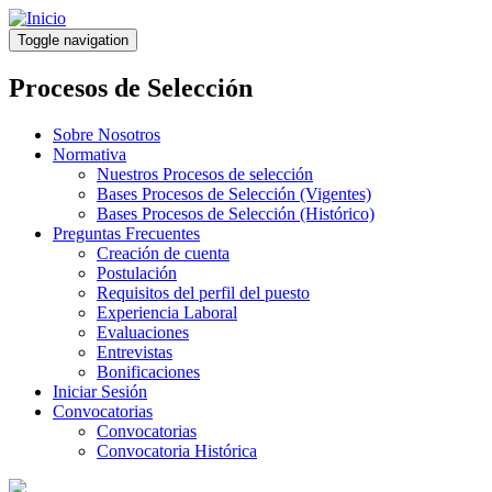
Pasar
al
Toggle navigation
contenido
principal
Procesos de Selección
Sobre Nosotros
Normativa
Nuestros Procesos de selección
Bases Procesos de Selección (Vigentes)
Bases Procesos de Selección (Histórico)
Preguntas Frecuentes
Creación de cuenta
Postulación
Requisitos del perfil del puesto
Experiencia Laboral
Evaluaciones
Entrevistas
Bonificaciones
Iniciar Sesión
Convocatorias
Convocatorias
Convocatoria Histórica