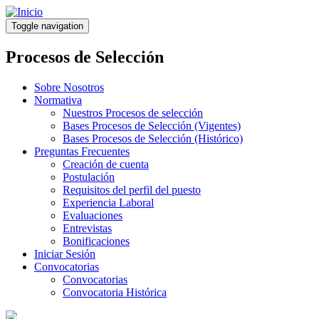
Pasar
al
Toggle navigation
contenido
principal
Procesos de Selección
Sobre Nosotros
Normativa
Nuestros Procesos de selección
Bases Procesos de Selección (Vigentes)
Bases Procesos de Selección (Histórico)
Preguntas Frecuentes
Creación de cuenta
Postulación
Requisitos del perfil del puesto
Experiencia Laboral
Evaluaciones
Entrevistas
Bonificaciones
Iniciar Sesión
Convocatorias
Convocatorias
Convocatoria Histórica