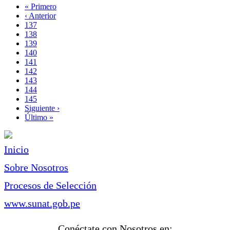
Primera
« Primero
página
Página
‹ Anterior
Paginación
anterior
Page
137
Page
138
Page
139
Page
140
Página
141
actual
Page
142
Page
143
Page
144
Page
145
Siguiente
Siguiente ›
página
Última
Último »
página
Inicio
Sobre Nosotros
Procesos de Selección
www.sunat.gob.pe
Conéctate con Nosotros en: