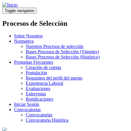
Pasar
al
Toggle navigation
contenido
principal
Procesos de Selección
Sobre Nosotros
Normativa
Nuestros Procesos de selección
Bases Procesos de Selección (Vigentes)
Bases Procesos de Selección (Histórico)
Preguntas Frecuentes
Creación de cuenta
Postulación
Requisitos del perfil del puesto
Experiencia Laboral
Evaluaciones
Entrevistas
Bonificaciones
Iniciar Sesión
Convocatorias
Convocatorias
Convocatoria Histórica