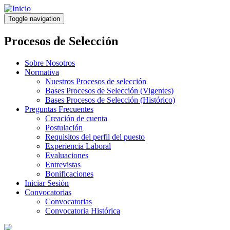
Pasar
al
Toggle navigation
contenido
principal
Procesos de Selección
Sobre Nosotros
Normativa
Nuestros Procesos de selección
Bases Procesos de Selección (Vigentes)
Bases Procesos de Selección (Histórico)
Preguntas Frecuentes
Creación de cuenta
Postulación
Requisitos del perfil del puesto
Experiencia Laboral
Evaluaciones
Entrevistas
Bonificaciones
Iniciar Sesión
Convocatorias
Convocatorias
Convocatoria Histórica