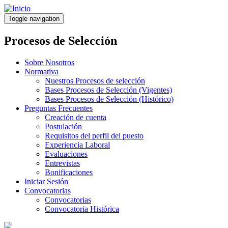
Pasar
al
Toggle navigation
contenido
principal
Procesos de Selección
Sobre Nosotros
Normativa
Nuestros Procesos de selección
Bases Procesos de Selección (Vigentes)
Bases Procesos de Selección (Histórico)
Preguntas Frecuentes
Creación de cuenta
Postulación
Requisitos del perfil del puesto
Experiencia Laboral
Evaluaciones
Entrevistas
Bonificaciones
Iniciar Sesión
Convocatorias
Convocatorias
Convocatoria Histórica