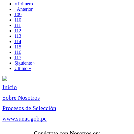
Primera
« Primero
página
Página
‹ Anterior
Paginación
anterior
Page
109
Page
110
Page
111
Page
112
Página
113
actual
Page
114
Page
115
Page
116
Page
117
Siguiente
Siguiente ›
página
Última
Último »
página
Inicio
Sobre Nosotros
Procesos de Selección
www.sunat.gob.pe
Conéctate con Nosotros en: